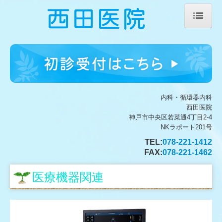
ホーム
医師紹介
診療のご案内
内科・循環器内科
初診の方へ
西田医院
神戸市中央区若菜通4丁目2-4
生活習慣病
NKラポート201号
TEL:
078-221-1412
施設・設備のご案内
FAX:
078-221-1462
医療機器関連
医療機器関連
交通案内