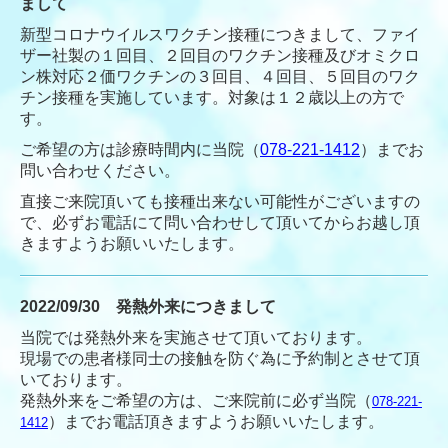
まして
新型コロナウイルスワクチン接種につきまして、ファイ
ザー社製の１回目、２回目のワクチン接種及びオミクロ
ン株対応２価ワクチンの３回目、４回目、５回目のワク
チン接種を実施しています。対象は１２歳以上の方で
す。
ご希望の方は診療時間内に当院（
078-221-1412
）までお
問い合わせください。
直接ご来院頂いても接種出来ない可能性がございますの
で、必ずお電話にて問い合わせして頂いてからお越し頂
きますようお願いいたします。
2022/09/30
発熱外来につきまして
当院では発熱外来を実施させて頂いております。
現場での患者様同士の接触を防ぐ為に予約制とさせて頂
いております。
発熱外来をご希望の方は、ご来院前に必ず当院
（
078-221-
）
までお電話
頂きますようお願いいたします。
1412