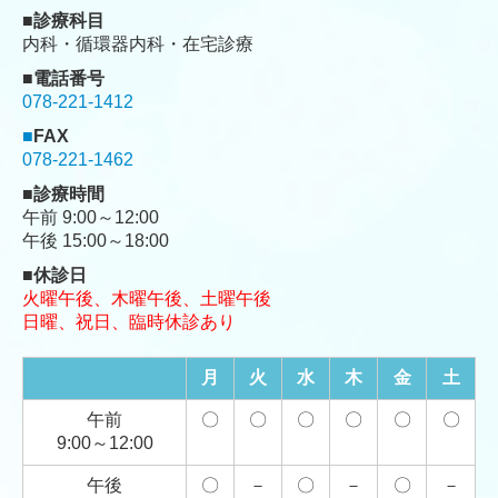
■診療科目
内科・循環器内科・在宅診療
■電話番号
078-221-1412
■
FAX
078-221-1462
■診療時間
午前 9:00～12:00
午後 15:00～18:00
■休診日
火曜午後、木曜午後、土曜午後
日曜、祝日、
臨時休診あり
月
火
水
木
金
土
午前
〇
〇
〇
〇
〇
〇
9:00～12:00
午後
〇
－
〇
－
〇
－