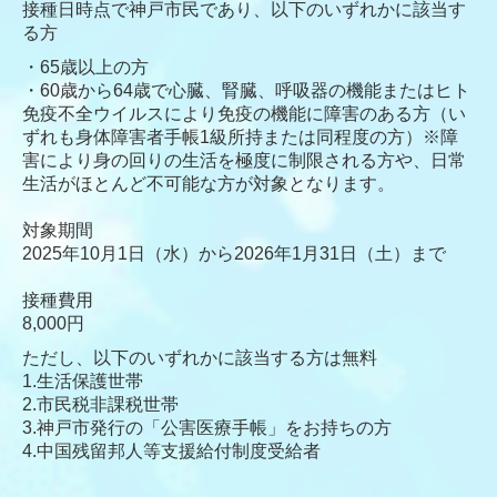
接種日時点で神戸市民であり、以下のいずれかに該当す
る方
・65歳以上の方
・60歳から64歳で心臓、腎臓、呼吸器の機能またはヒト
免疫不全ウイルスにより免疫の機能に障害のある方（い
ずれも身体障害者手帳1級所持または同程度の方）※障
害により身の回りの生活を極度に制限される方や、日常
生活がほとんど不可能な方が対象となります。
対象期間
2025年10月1日（水）から2026年1月31日（土）まで
接種費用
8,000円
ただし、以下のいずれかに該当する方は無料
1.生活保護世帯
2.市民税非課税世帯
3.神戸市発行の「公害医療手帳」をお持ちの方
4.中国残留邦人等支援給付制度受給者