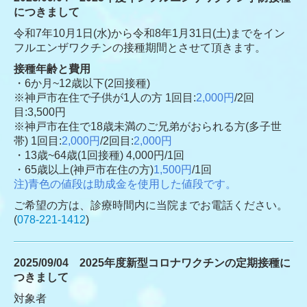
につきまして
令和7年10月1日(水)から令和8年1月31日(土)までをイン
フルエンザワクチンの接種期間とさせて頂きます。
接種年齢と費用
・6か月~12歳以下(2回接種)
※神戸市在住で子供が1人の方 1回目:
2,000円
/2回
目:3,500円
※神戸市在住で18歳未満のご兄弟がおられる方(多子世
帯) 1回目:
2,000円
/2回目:
2,000円
・
13歳~64歳(1回接種) 4,000円/1回
・65歳以上(神戸市在住の方)
1,500円
/1回
注)青色の値段は助成金を使用した値段です。
ご希望の方は、診療時間内に当院までお電話ください。
(
078-221-1412
)
2025/09/04 2025年度新型コロナワクチンの定期接種に
つきまして
対象者