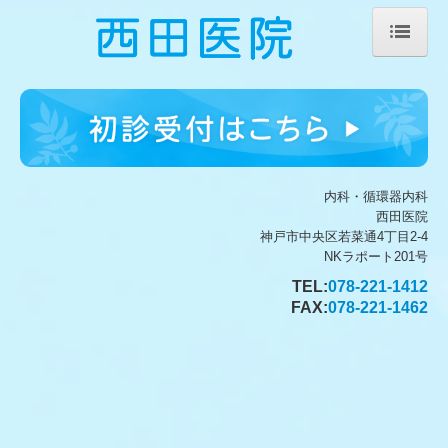
ホーム
医師紹介
診療のご案内
内科・循環器内科
初診の方へ
西田医院
神戸市中央区若菜通4丁目2-4
生活習慣病
NKラポート201号
TEL:
078-221-1412
施設・設備のご案内
FAX:
078-221-1462
医療機器関連
交通案内