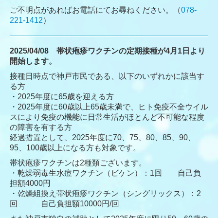
ご不明点があればお電話にてお尋ねください。（
078-
221-1412
）
2025/04/08 帯状疱疹ワクチンの定期接種が4月1日より
開始します。
接種日時点で神戸市民である、以下のいずれかに該当す
る方
・2025年度に65歳を迎える方
・2025年度に60歳以上65歳未満で、ヒト免疫不全ウイル
スにより免疫の機能に日常生活がほとんど不可能な程度
の障害を有する方
経過措置として、2025年度に70、75、80、85、90、
95、100歳以上になる方も対象です。
帯状疱疹ワクチンは2種類ございます。
・乾燥弱毒生水痘ワクチン（ビケン）：1回 自己負
担額4000円
・乾燥組換え帯状疱疹ワクチン（シングリックス）：2
回 自己負担額10000円/回