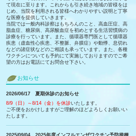
て現在に至ります。これからも引き続き地域の皆様をは
じめ、当院を利用される皆様へわかりやすい説明と丁寧
な医療を提供していきます。
当院では一般内科診察はもちろんのこと、高血圧症、高
脂血症、糖尿病、高尿酸血症を初めとする生活習慣病の
診療を行っています。また、循環器専門医として循環器
疾患（虚血性心疾患、不整脈、弁膜症）や動悸、息切れ
などの諸症状などのご相談も承っています。また、各種
ワクチンについても予約にて実施しておりますのでご希
望の方はお電話にてお問合せ下さい。
お知らせ
2026/06/17 夏期休診のお知らせ
8/9（日）～8/14（金）を休診
いたします。
ご不便をおかけしますがご理解のほどよろしくお願いい
たします。
2025/09/04 2025年度インフルエンザワクチン予防接種